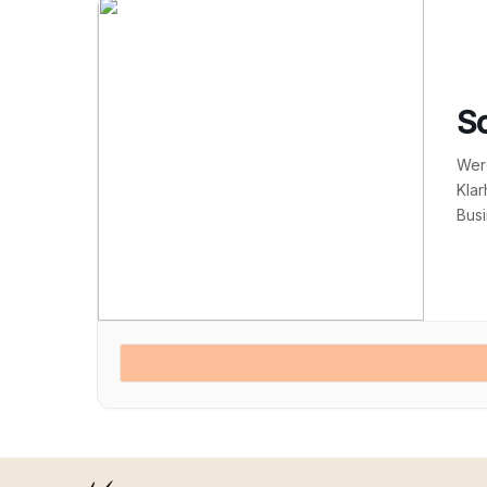
So
Werd
Klar
Busi