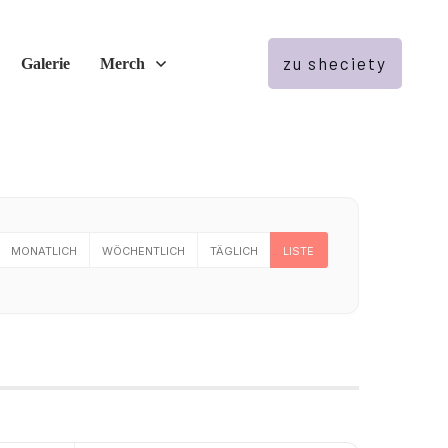
zu sheciety
Galerie
Merch
MONATLICH
WÖCHENTLICH
TÄGLICH
LISTE